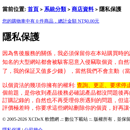
當前位置:
首頁
系統分類
商店資料
隱私保護
>
>
>
您的購物車中有 0 件商品，總計金額 NT$0.00元
隱私保護
因為售後服務的關係，我必須保留你在本站購買時的
知名的大型網站都會被駭客惡意入侵竊取個資，自然
）
了，我的保証又值多少錢
，當然我們不會主動（
以個資法的幾項你擁有的權利:
查詢、更正、要求停
個前題，是你收到產品後務必確認產品都沒問題後再
訂購記錄的，自然也不再受理你所遇到的問題，但這不
評價極差時，你要求這些網站刪除你的個資，好再讓你
© 2005-2026 XCDeX 軟體網 .:: 數位下載站 ::. 版權所有，
隱私保護
|
公司簡介