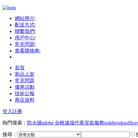
網站簡介
|
配送方式
|
聯繫我們
|
用戶中心
|
常見問題
|
查看購物車
|
首頁
新品上架
常見問題
優惠活動
技術公報
商店資料
登入
註冊
熱門搜索：
防火牆
adobe 合輯
遠端代客安裝服務
solidworks
office
搜尋：