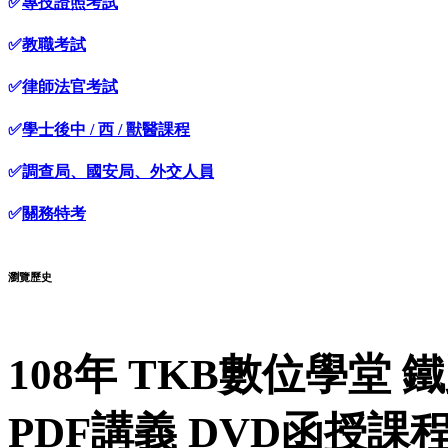
✅
專技證照考試
✅
教職考試
✅
律師法官考試
✅
學士後中 / 西 / 獸醫課程
✅
調查局、國安局、外交人員
✅
關務特考
瀏覽歷史
108年 TKB數位學堂 
PDF講義 DVD函授課程 (