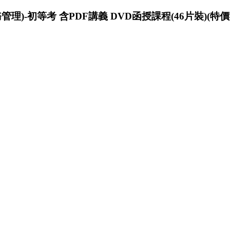
理)-初等考 含PDF講義 DVD函授課程(46片裝)(特價4