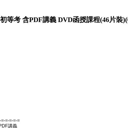
初等考 含PDF講義 DVD函授課程(46片裝)(特
-=-=-=-=-=
PDF講義