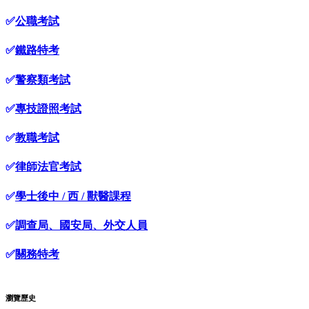
✅
公職考試
✅
鐵路特考
✅
警察類考試
✅
專技證照考試
✅
教職考試
✅
律師法官考試
✅
學士後中 / 西 / 獸醫課程
✅
調查局、國安局、外交人員
✅
關務特考
瀏覽歷史