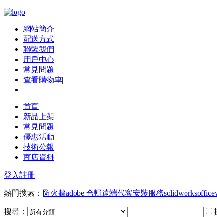
網站簡介
|
配送方式
|
聯繫我們
|
用戶中心
|
常見問題
|
查看購物車
|
首頁
新品上架
常見問題
優惠活動
技術公報
商店資料
登入
註冊
熱門搜索：
防火牆
adobe 合輯
遠端代客安裝服務
solidworks
office
搜尋：