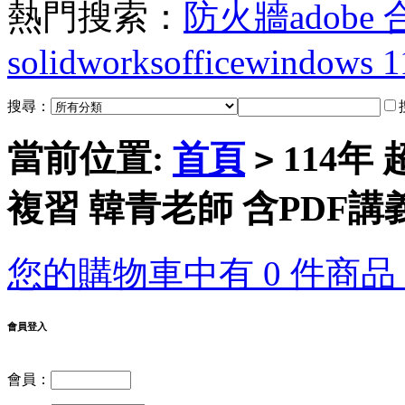
熱門搜索：
防火牆
adobe
solidworks
office
windows 1
搜尋：
當前位置:
首頁
114年
>
複習 韓青老師 含PDF講義
您的購物車中有 0 件商品，
會員登入
會員：