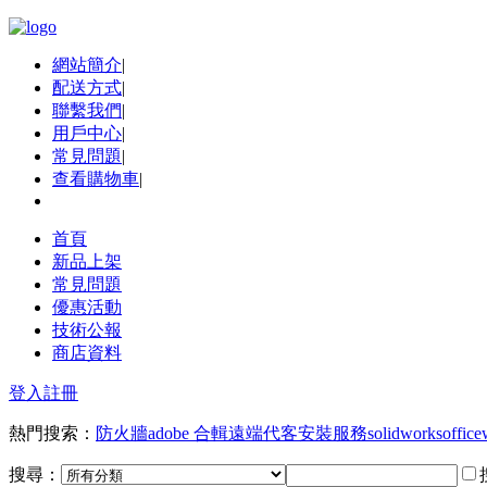
網站簡介
|
配送方式
|
聯繫我們
|
用戶中心
|
常見問題
|
查看購物車
|
首頁
新品上架
常見問題
優惠活動
技術公報
商店資料
登入
註冊
熱門搜索：
防火牆
adobe 合輯
遠端代客安裝服務
solidworks
office
搜尋：