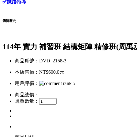
✅
鐵路特考
瀏覽歷史
114年 實力 補習班 結構矩陣 精修班(周禹丞老
商品貨號：DVD_2158-3
本店售價：
NT$600.0元
用戶評價：
商品總價：
購買數量：