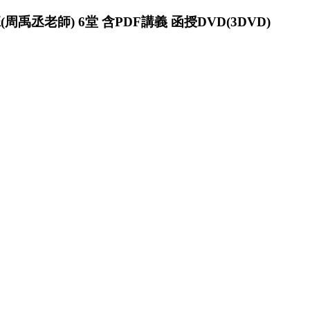
周禹丞老師) 6堂 含PDF講義 函授DVD(3DVD)