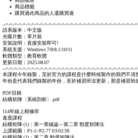
商品描述
商品標籤
購買過此商品的人還購買過
--=-=-=-=-=-=-=-=-=-=-=-=-=-=-=-=-=-=-=-=-=-=-=-=-=-=-=-=-=-=-=
語系版本：中文版
光碟片數：單片裝
安裝說明：直接安裝即可!
系統支援：Windows 7/8/8.1/10/11
軟體類型：教育軟體
更新日期：2025.08.07
--=-=-=-=-=-=-=-=-=-=-=-=-=-=-=-=-=-=-=-=-=-=-=-=-=-=-=-=-=-=-=
本課程今年錄製，至於官方的課程是什麼時候製作的我們不清
年份是代表我們錄製的年份，至於補習班沒更新，那是補習班
PDF目錄
結構矩陣〈系統剖析〉.pdf
114年線上精修班
進度課程
結構矩陣 (1)：第一章緒論～第二章 勁度矩陣法
上課範圍：P1-1~P2-77 03:02:58
結構矩陣 (2)：第二章 勁度矩陣法