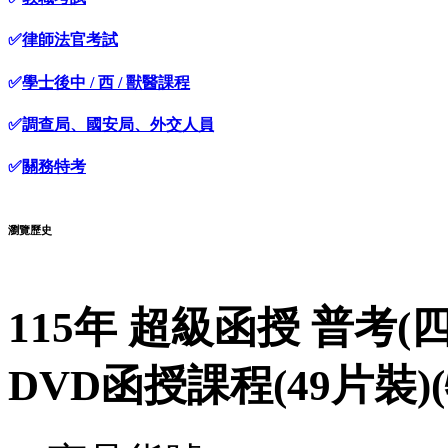
✅
律師法官考試
✅
學士後中 / 西 / 獸醫課程
✅
調查局、國安局、外交人員
✅
關務特考
瀏覽歷史
115年 超級函授 普考(
DVD函授課程(49片裝)(