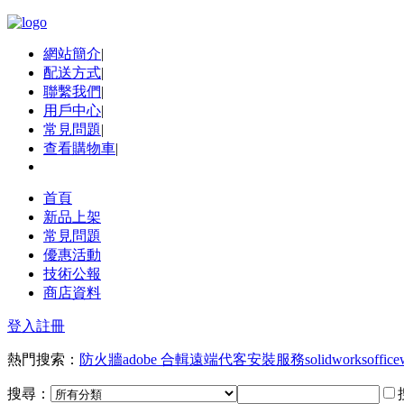
網站簡介
|
配送方式
|
聯繫我們
|
用戶中心
|
常見問題
|
查看購物車
|
首頁
新品上架
常見問題
優惠活動
技術公報
商店資料
登入
註冊
熱門搜索：
防火牆
adobe 合輯
遠端代客安裝服務
solidworks
office
搜尋：