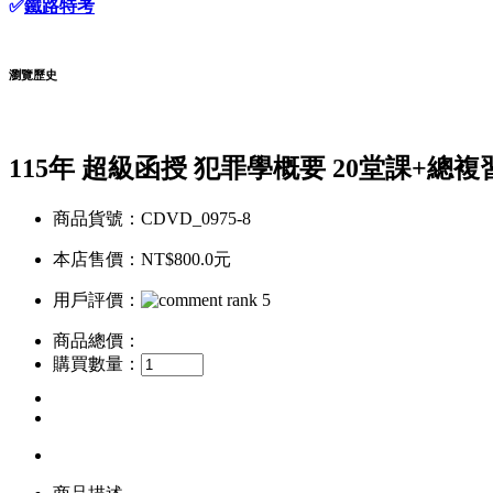
✅
鐵路特考
瀏覽歷史
115年 超級函授 犯罪學概要 20堂課+總複習
商品貨號：CDVD_0975-8
本店售價：
NT$800.0元
用戶評價：
商品總價：
購買數量：