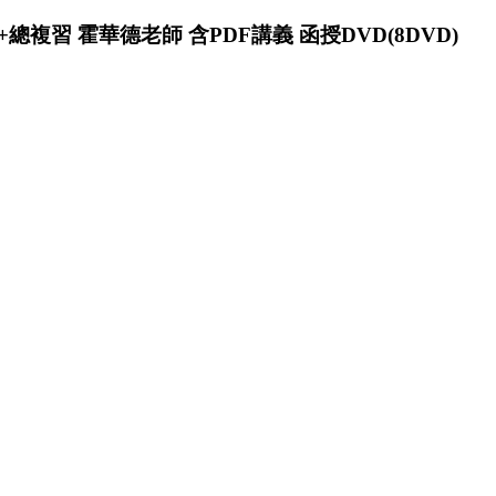
+總複習 霍華德老師 含PDF講義 函授DVD(8DVD)