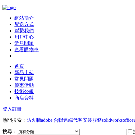
網站簡介
|
配送方式
|
聯繫我們
|
用戶中心
|
常見問題
|
查看購物車
|
首頁
新品上架
常見問題
優惠活動
技術公報
商店資料
登入
註冊
熱門搜索：
防火牆
adobe 合輯
遠端代客安裝服務
solidworks
office
搜尋：