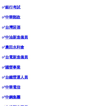
✅
銀行考試
✅
中華郵政
✅
台灣菸酒
✅
中油新進僱員
✅
農田水利會
✅
台電新進僱員
✅
國營事業
✅
台鐵營運人員
✅
中華電信
✅
中鋼集團