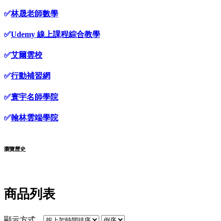
✅
林晟老師數學
✅
Udemy 線上課程綜合教學
✅
艾爾雲校
✅
行動補習網
✅
寰宇名師學院
✅
翰林雲端學院
瀏覽歷史
商品列表
顯示方式