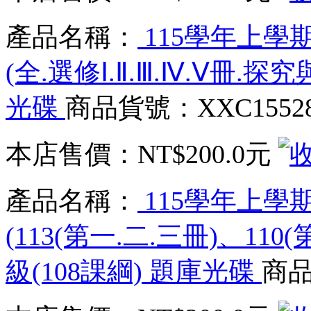
產品名稱：
115學年上學
(全.選修Ⅰ.Ⅱ.Ⅲ.Ⅳ.Ⅴ冊.探究
光碟
商品貨號：XXC1552
本店售價：
NT$200.0元
產品名稱：
115學年上學
(113(第一.二.三冊)、11
級(108課綱) 題庫光碟
商品