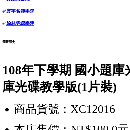
✅
寰宇名師學院
✅
翰林雲端學院
瀏覽歷史
108年下學期 國小題庫光
庫光碟教學版(1片裝)
商品貨號：XC12016
本店售價：
NT$100.0元