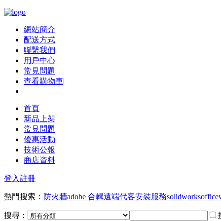
網站簡介
|
配送方式
|
聯繫我們
|
用戶中心
|
常見問題
|
查看購物車
|
首頁
新品上架
常見問題
優惠活動
技術公報
商店資料
登入
註冊
熱門搜索：
防火牆
adobe 合輯
遠端代客安裝服務
solidworks
office
搜尋：