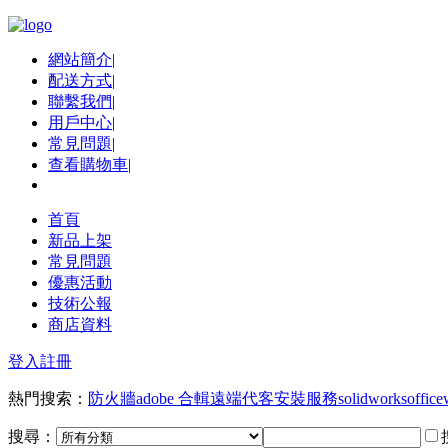
網站簡介
|
配送方式
|
聯繫我們
|
用戶中心
|
常見問題
|
查看購物車
|
首頁
新品上架
常見問題
優惠活動
技術公報
商店資料
登入
註冊
熱門搜索：
防火牆
adobe 合輯
遠端代客安裝服務
solidworks
office
搜尋：