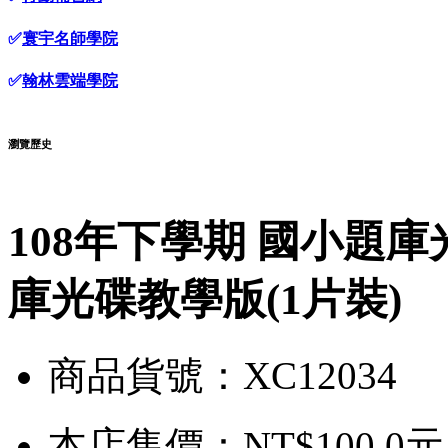
✅
寰宇名師學院
✅
翰林雲端學院
瀏覽歷史
108年下學期 國小題庫光
庫光碟教學版(1片裝)
商品貨號：XC12034
本店售價：
NT$100.0元