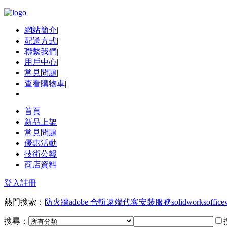
網站簡介
|
配送方式
|
聯繫我們
|
用戶中心
|
常見問題
|
查看購物車
|
首頁
新品上架
常見問題
優惠活動
技術公報
商店資料
登入
註冊
熱門搜索：
防火牆
adobe 合輯
遠端代客安裝服務
solidworks
office
搜尋：