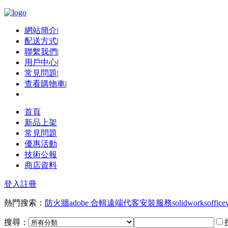
網站簡介
|
配送方式
|
聯繫我們
|
用戶中心
|
常見問題
|
查看購物車
|
首頁
新品上架
常見問題
優惠活動
技術公報
商店資料
登入
註冊
熱門搜索：
防火牆
adobe 合輯
遠端代客安裝服務
solidworks
office
搜尋：