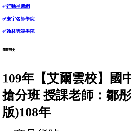
✅
行動補習網
✅
寰宇名師學院
✅
翰林雲端學院
瀏覽歷史
109年【艾爾雲校】國
搶分班 授課老師：鄒彤
版)108年