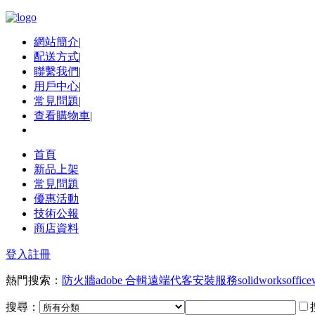
網站簡介
|
配送方式
|
聯繫我們
|
用戶中心
|
常見問題
|
查看購物車
|
首頁
新品上架
常見問題
優惠活動
技術公報
商店資料
登入
註冊
熱門搜索：
防火牆
adobe 合輯
遠端代客安裝服務
solidworks
office
搜尋：