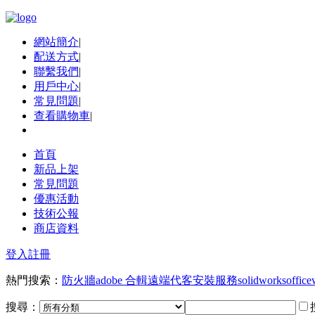
網站簡介
|
配送方式
|
聯繫我們
|
用戶中心
|
常見問題
|
查看購物車
|
首頁
新品上架
常見問題
優惠活動
技術公報
商店資料
登入
註冊
熱門搜索：
防火牆
adobe 合輯
遠端代客安裝服務
solidworks
office
搜尋：