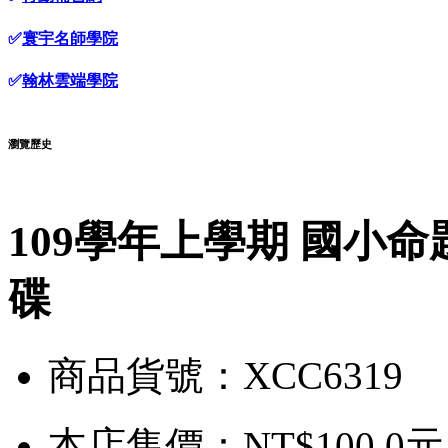
✅
寰宇名師學院
✅
翰林雲端學院
瀏覽歷史
109學年上學期 國小命
碟
商品貨號：XCC6319
本店售價：
NT$100.0元