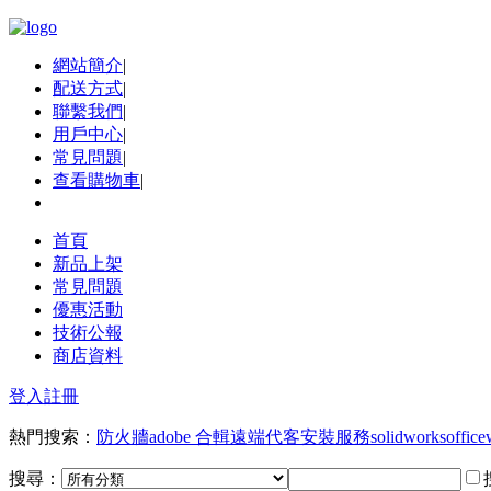
網站簡介
|
配送方式
|
聯繫我們
|
用戶中心
|
常見問題
|
查看購物車
|
首頁
新品上架
常見問題
優惠活動
技術公報
商店資料
登入
註冊
熱門搜索：
防火牆
adobe 合輯
遠端代客安裝服務
solidworks
office
搜尋：