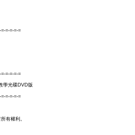
-=-=-=-=-=
-=-=-=-=-=
 教學光碟DVD版
-=-=-=-=-=
並保留所有權利。