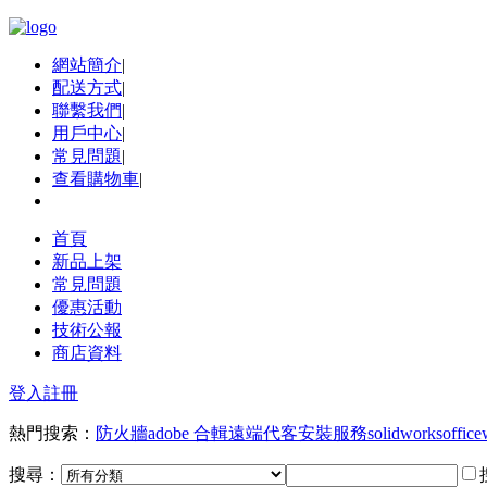
網站簡介
|
配送方式
|
聯繫我們
|
用戶中心
|
常見問題
|
查看購物車
|
首頁
新品上架
常見問題
優惠活動
技術公報
商店資料
登入
註冊
熱門搜索：
防火牆
adobe 合輯
遠端代客安裝服務
solidworks
office
搜尋：