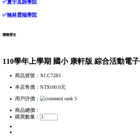
✅
寰宇名師學院
✅
翰林雲端學院
瀏覽歷史
110學年上學期 國小 康軒版 綜合活動電子
商品貨號：XCC7283
本店售價：
NT$100.0元
用戶評價：
商品總價：
購買數量：