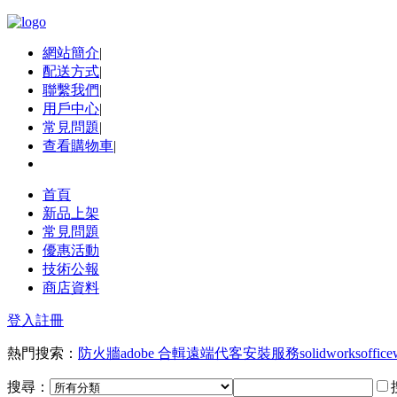
網站簡介
|
配送方式
|
聯繫我們
|
用戶中心
|
常見問題
|
查看購物車
|
首頁
新品上架
常見問題
優惠活動
技術公報
商店資料
登入
註冊
熱門搜索：
防火牆
adobe 合輯
遠端代客安裝服務
solidworks
office
搜尋：