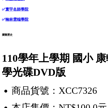
✅
寰宇名師學院
✅
翰林雲端學院
瀏覽歷史
110學年上學期 國小 
學光碟DVD版
商品貨號：XCC7326
本店售價：
NT$100.0元