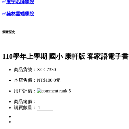
✅
寰宇名師學院
✅
翰林雲端學院
瀏覽歷史
110學年上學期 國小 康軒版 客家語電子書
商品貨號：XCC7330
本店售價：
NT$100.0元
用戶評價：
商品總價：
購買數量：