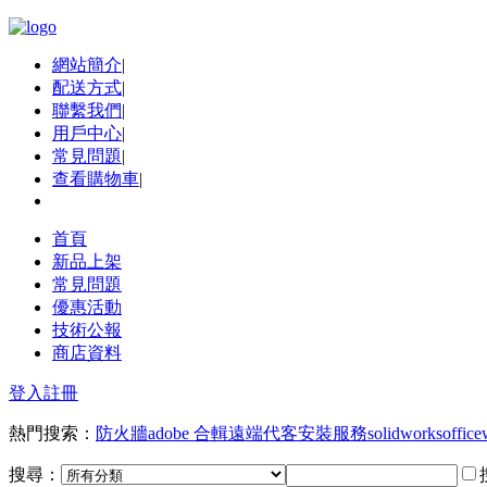
網站簡介
|
配送方式
|
聯繫我們
|
用戶中心
|
常見問題
|
查看購物車
|
首頁
新品上架
常見問題
優惠活動
技術公報
商店資料
登入
註冊
熱門搜索：
防火牆
adobe 合輯
遠端代客安裝服務
solidworks
office
搜尋：