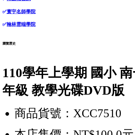
✅
寰宇名師學院
✅
翰林雲端學院
瀏覽歷史
110學年上學期 國小 
年級 教學光碟DVD版
商品貨號：XCC7510
本店售價：
NT$100.0元