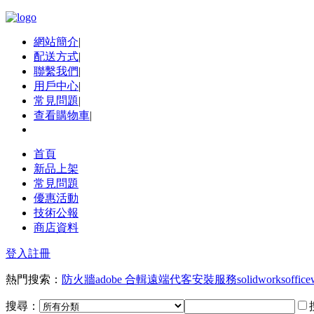
網站簡介
|
配送方式
|
聯繫我們
|
用戶中心
|
常見問題
|
查看購物車
|
首頁
新品上架
常見問題
優惠活動
技術公報
商店資料
登入
註冊
熱門搜索：
防火牆
adobe 合輯
遠端代客安裝服務
solidworks
office
搜尋：