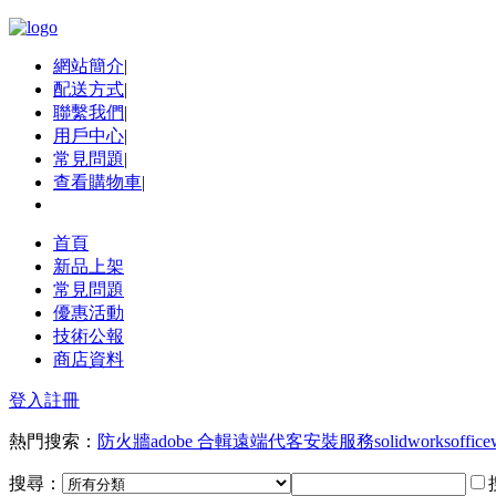
網站簡介
|
配送方式
|
聯繫我們
|
用戶中心
|
常見問題
|
查看購物車
|
首頁
新品上架
常見問題
優惠活動
技術公報
商店資料
登入
註冊
熱門搜索：
防火牆
adobe 合輯
遠端代客安裝服務
solidworks
office
搜尋：