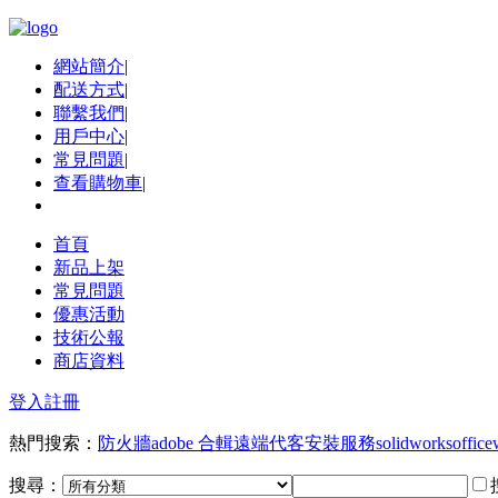
網站簡介
|
配送方式
|
聯繫我們
|
用戶中心
|
常見問題
|
查看購物車
|
首頁
新品上架
常見問題
優惠活動
技術公報
商店資料
登入
註冊
熱門搜索：
防火牆
adobe 合輯
遠端代客安裝服務
solidworks
office
搜尋：