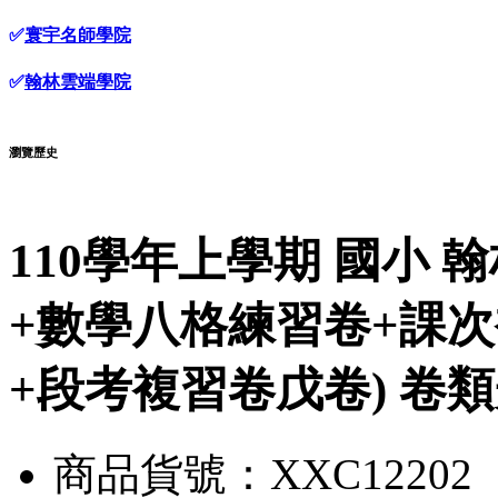
✅
寰宇名師學院
✅
翰林雲端學院
瀏覽歷史
110學年上學期 國小
+數學八格練習卷+課次
+段考複習卷戊卷) 卷類
商品貨號：XXC12202