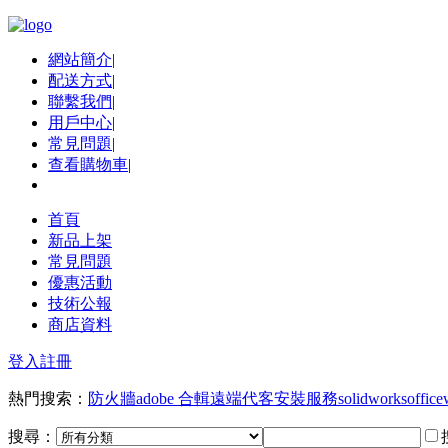
網站簡介
|
配送方式
|
聯繫我們
|
用戶中心
|
常見問題
|
查看購物車
|
首頁
新品上架
常見問題
優惠活動
技術公報
商店資料
登入
註冊
熱門搜索：
防火牆
adobe 合輯
遠端代客安裝服務
solidworks
office
搜尋：