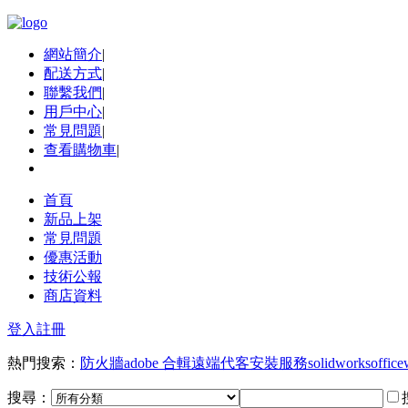
網站簡介
|
配送方式
|
聯繫我們
|
用戶中心
|
常見問題
|
查看購物車
|
首頁
新品上架
常見問題
優惠活動
技術公報
商店資料
登入
註冊
熱門搜索：
防火牆
adobe 合輯
遠端代客安裝服務
solidworks
office
搜尋：