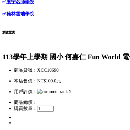
✅
寰宇名師學院
✅
翰林雲端學院
瀏覽歷史
113學年上學期 國小 何嘉仁 Fun World
商品貨號：XCC10690
本店售價：
NT$100.0元
用戶評價：
商品總價：
購買數量：