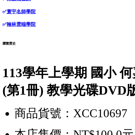
✅
寰宇名師學院
✅
翰林雲端學院
瀏覽歷史
113學年上學期 國小 何
(第1冊) 教學光碟DVD
商品貨號：XCC10697
本店售價：
NT$100.0元