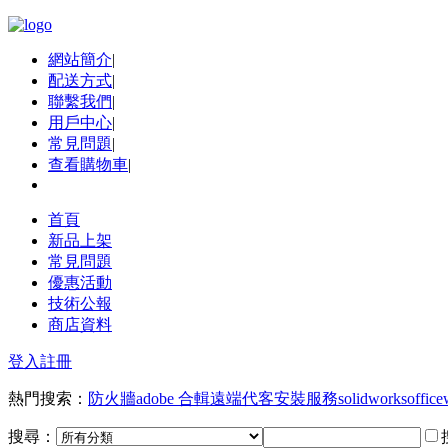
網站簡介
|
配送方式
|
聯繫我們
|
用戶中心
|
常見問題
|
查看購物車
|
首頁
新品上架
常見問題
優惠活動
技術公報
商店資料
登入
註冊
熱門搜索：
防火牆
adobe 合輯
遠端代客安裝服務
solidworks
office
搜尋：