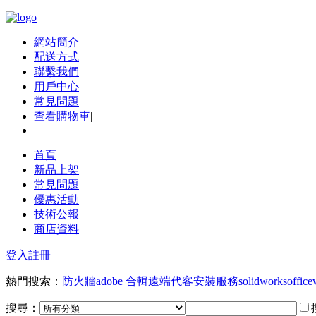
網站簡介
|
配送方式
|
聯繫我們
|
用戶中心
|
常見問題
|
查看購物車
|
首頁
新品上架
常見問題
優惠活動
技術公報
商店資料
登入
註冊
熱門搜索：
防火牆
adobe 合輯
遠端代客安裝服務
solidworks
office
搜尋：