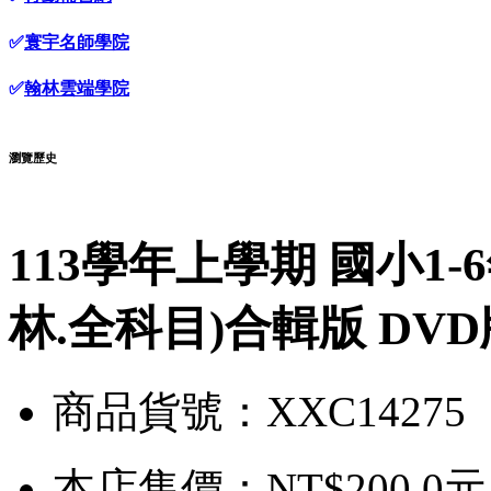
✅
寰宇名師學院
✅
翰林雲端學院
瀏覽歷史
113學年上學期 國小1-
林.全科目)合輯版 DVD
商品貨號：XXC14275
本店售價：
NT$200.0元