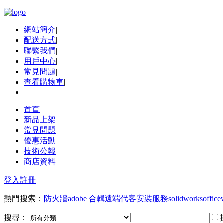
網站簡介
|
配送方式
|
聯繫我們
|
用戶中心
|
常見問題
|
查看購物車
|
首頁
新品上架
常見問題
優惠活動
技術公報
商店資料
登入
註冊
熱門搜索：
防火牆
adobe 合輯
遠端代客安裝服務
solidworks
office
搜尋：