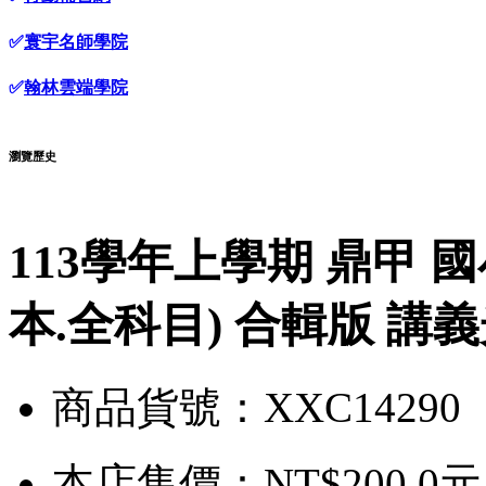
✅
寰宇名師學院
✅
翰林雲端學院
瀏覽歷史
113學年上學期 鼎甲 國
本.全科目) 合輯版 講
商品貨號：XXC14290
本店售價：
NT$200.0元