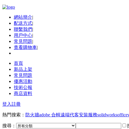
網站簡介
|
配送方式
|
聯繫我們
|
用戶中心
|
常見問題
|
查看購物車
|
首頁
新品上架
常見問題
優惠活動
技術公報
商店資料
登入
註冊
熱門搜索：
防火牆
adobe 合輯
遠端代客安裝服務
solidworks
office
搜尋：