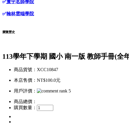
✅
寰宇名師學院
✅
翰林雲端學院
瀏覽歷史
113學年下學期 國小 南一版 教師手冊(
商品貨號：XCC10847
本店售價：
NT$100.0元
用戶評價：
商品總價：
購買數量：