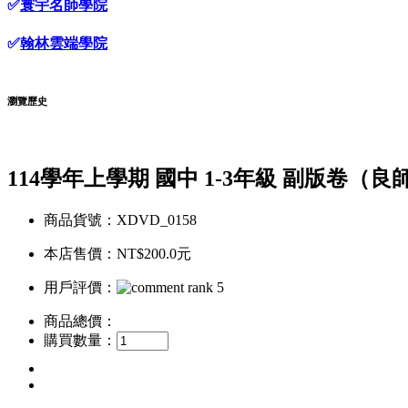
✅
寰宇名師學院
✅
翰林雲端學院
瀏覽歷史
114學年上學期 國中 1-3年級 副版卷（良
商品貨號：XDVD_0158
本店售價：
NT$200.0元
用戶評價：
商品總價：
購買數量：