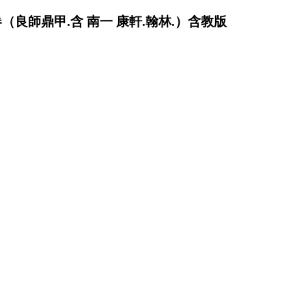
版卷（良師鼎甲.含 南一 康軒.翰林.）含教版