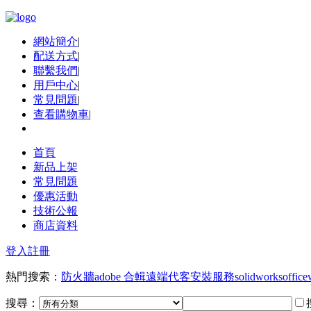
網站簡介
|
配送方式
|
聯繫我們
|
用戶中心
|
常見問題
|
查看購物車
|
首頁
新品上架
常見問題
優惠活動
技術公報
商店資料
登入
註冊
熱門搜索：
防火牆
adobe 合輯
遠端代客安裝服務
solidworks
office
搜尋：