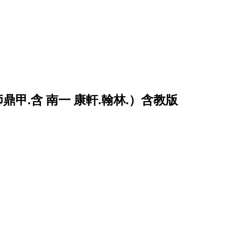
師鼎甲.含 南一 康軒.翰林.）含教版