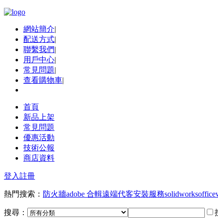
網站簡介
|
配送方式
|
聯繫我們
|
用戶中心
|
常見問題
|
查看購物車
|
首頁
新品上架
常見問題
優惠活動
技術公報
商店資料
登入
註冊
熱門搜索：
防火牆
adobe 合輯
遠端代客安裝服務
solidworks
office
搜尋：