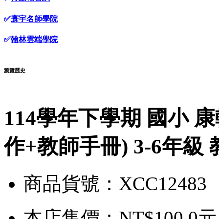
✅
寰宇名師學院
✅
翰林雲端學院
瀏覽歷史
114學年下學期 國小 
作+教師手冊) 3-6年級
商品貨號：XCC12483
本店售價：
NT$100.0元