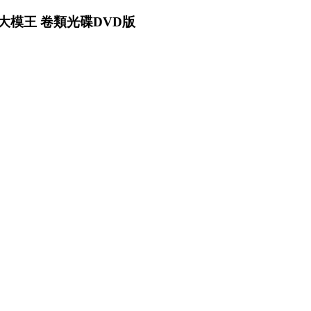
驗大模王 卷類光碟DVD版