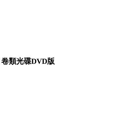
 卷類光碟DVD版