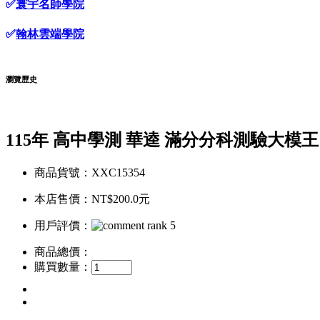
✅
寰宇名師學院
✅
翰林雲端學院
瀏覽歷史
115年 高中學測 華逵 滿分分科測驗大模王
商品貨號：XXC15354
本店售價：
NT$200.0元
用戶評價：
商品總價：
購買數量：