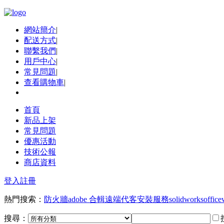
網站簡介
|
配送方式
|
聯繫我們
|
用戶中心
|
常見問題
|
查看購物車
|
首頁
新品上架
常見問題
優惠活動
技術公報
商店資料
登入
註冊
熱門搜索：
防火牆
adobe 合輯
遠端代客安裝服務
solidworks
office
搜尋：