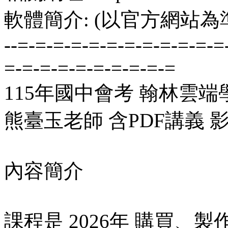
軟體簡介: (以官方網站為
--=-=-=-=-=-=-=-=-=-=-=-=
=-=-=-=-=-=-=-=-=-=
115年國中會考 翰林雲
熊臺玉老師 含PDF講義 
內容簡介
課程是 2026年 購買