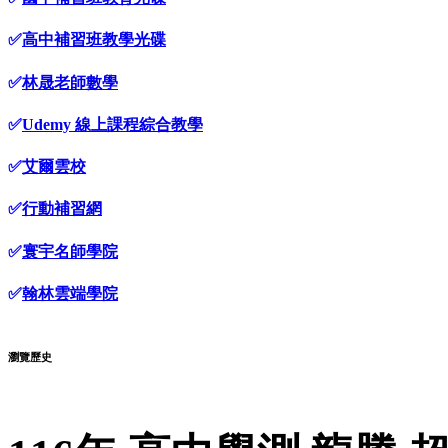
✅
高中補習班教學光碟
✅
林晟老師數學
✅
Udemy 線上課程綜合教學
✅
艾爾雲校
✅
行動補習網
✅
寰宇名師學院
✅
翰林雲端學院
瀏覽歷史