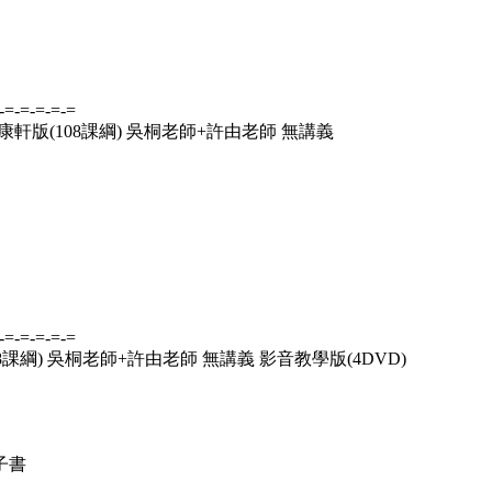
-=-=-=-=-=
 康軒版(108課綱) 吳桐老師+許由老師 無講義
-=-=-=-=-=
8課綱) 吳桐老師+許由老師 無講義 影音教學版(4DVD)
子書