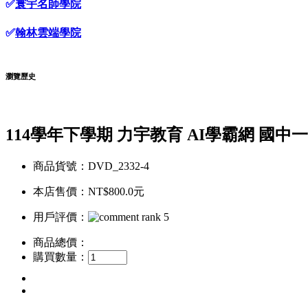
✅
寰宇名師學院
✅
翰林雲端學院
瀏覽歷史
114學年下學期 力宇教育 AI學霸網 國中一
商品貨號：DVD_2332-4
本店售價：
NT$800.0元
用戶評價：
商品總價：
購買數量：