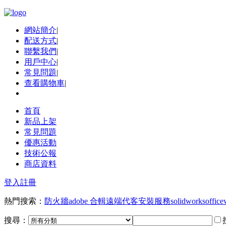
網站簡介
|
配送方式
|
聯繫我們
|
用戶中心
|
常見問題
|
查看購物車
|
首頁
新品上架
常見問題
優惠活動
技術公報
商店資料
登入
註冊
熱門搜索：
防火牆
adobe 合輯
遠端代客安裝服務
solidworks
office
搜尋：