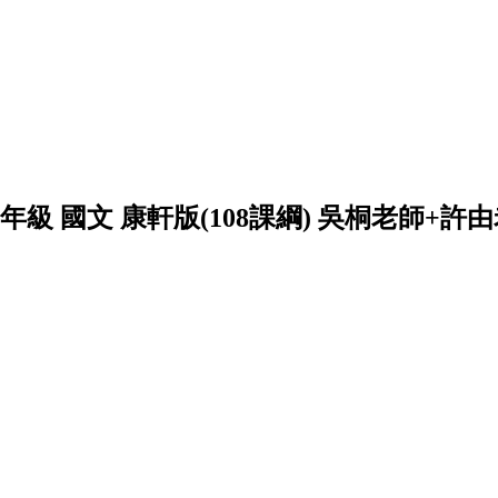
年級 國文 康軒版(108課綱) 吳桐老師+許由