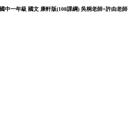
國中一年級 國文 康軒版(108課綱) 吳桐老師+許由老師 