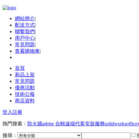
網站簡介
|
配送方式
|
聯繫我們
|
用戶中心
|
常見問題
|
查看購物車
|
首頁
新品上架
常見問題
優惠活動
技術公報
商店資料
登入
註冊
熱門搜索：
防火牆
adobe 合輯
遠端代客安裝服務
solidworks
office
搜尋：