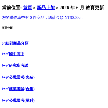
當前位置:
首頁
新品上架
2026 年 6 月 教育更新
>
>
您的購物車中有 0 件商品，總計金額 NT$0.00元
商品分類
✅
細部商品分類
⏩
✅
國中高中
⏩
✅
研究所考試
⏩
✅
公職國考(套裝)
⏩
✅
就業考試(合集)
⏩
✅
公職國考(單科)