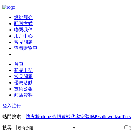
網站簡介
|
配送方式
|
聯繫我們
|
用戶中心
|
常見問題
|
查看購物車
|
首頁
新品上架
常見問題
優惠活動
技術公報
商店資料
登入
註冊
熱門搜索：
防火牆
adobe 合輯
遠端代客安裝服務
solidworks
office
搜尋：