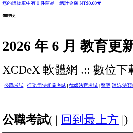
您的購物車中有 0 件商品，總計金額 NT$0.00元
瀏覽歷史
2026 年 6 月 教育更
XCDeX 軟體網 .:: 數位下載站
|
公職考試
|
行政.司法相關考試
|
律師法官考試
|
警察,消防,法
公職考試
( |
回到最上方
|)