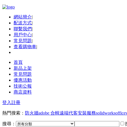
網站簡介
|
配送方式
|
聯繫我們
|
用戶中心
|
常見問題
|
查看購物車
|
首頁
新品上架
常見問題
優惠活動
技術公報
商店資料
登入
註冊
熱門搜索：
防火牆
adobe 合輯
遠端代客安裝服務
solidworks
office
搜尋：