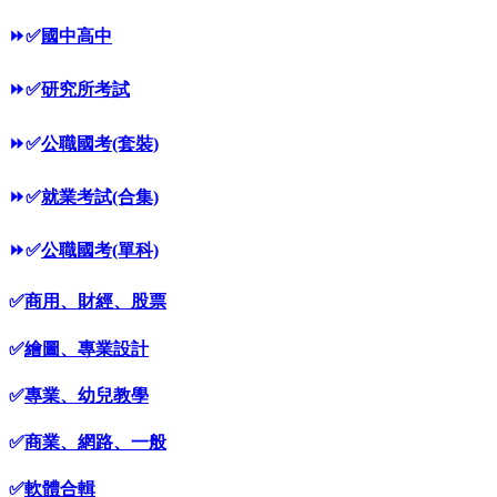
⏩
✅
國中高中
⏩
✅
研究所考試
⏩
✅
公職國考(套裝)
⏩
✅
就業考試(合集)
⏩
✅
公職國考(單科)
✅
商用、財經、股票
✅
繪圖、專業設計
✅
專業、幼兒教學
✅
商業、網路、一般
✅
軟體合輯