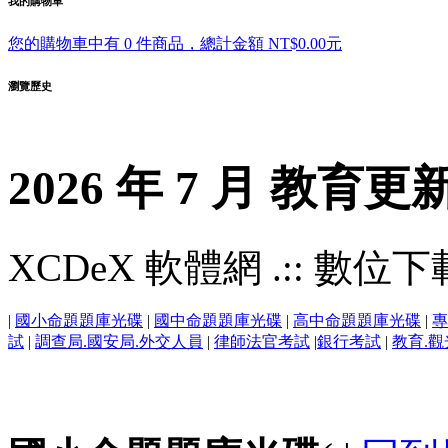
我的購物車
您的購物車中有 0 件商品，總計金額 NT$0.00元
瀏覽歷史
2026 年 7 月 教育更
XCDeX 軟體網 .:: 數位下載站
|
國小命題題庫光碟
|
國中命題題庫光碟
|
高中命題題庫光碟
|
專
試
|
調查局.國安局.外交人員
|
律師法官考試
|
銀行考試
|
教育.觀