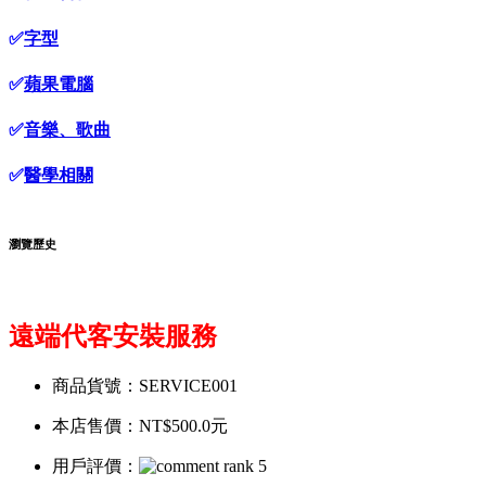
✅
字型
✅
蘋果電腦
✅
音樂、歌曲
✅
醫學相關
瀏覽歷史
遠端代客安裝服務
商品貨號：SERVICE001
本店售價：
NT$500.0元
用戶評價：