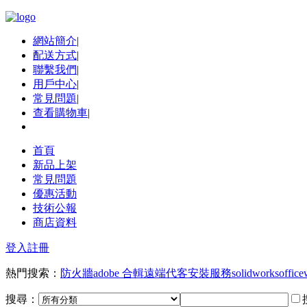
網站簡介
|
配送方式
|
聯繫我們
|
用戶中心
|
常見問題
|
查看購物車
|
首頁
新品上架
常見問題
優惠活動
技術公報
商店資料
登入
註冊
熱門搜索：
防火牆
adobe 合輯
遠端代客安裝服務
solidworks
office
搜尋：