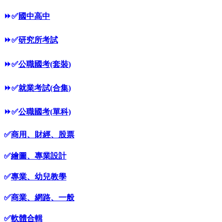
⏩
✅
國中高中
⏩
✅
研究所考試
⏩
✅
公職國考(套裝)
⏩
✅
就業考試(合集)
⏩
✅
公職國考(單科)
✅
商用、財經、股票
✅
繪圖、專業設計
✅
專業、幼兒教學
✅
商業、網路、一般
✅
軟體合輯