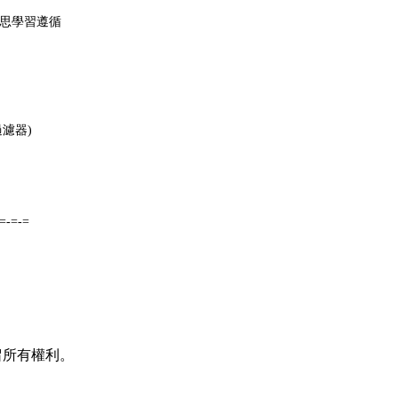
心思學習遵循
過濾器)
-=-=-=
並保留所有權利。