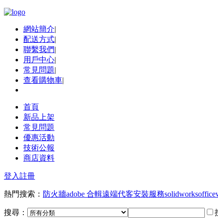
網站簡介
|
配送方式
|
聯繫我們
|
用戶中心
|
常見問題
|
查看購物車
|
首頁
新品上架
常見問題
優惠活動
技術公報
商店資料
登入
註冊
熱門搜索：
防火牆
adobe 合輯
遠端代客安裝服務
solidworks
office
搜尋：