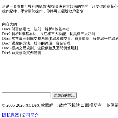
這是一套證實可獲利的操盤法!投資沒有太艱深的學問，只要你願意花
操作紀律，學會順勢操作，你將可以擺脫散戶宿命
內容大綱
Disc1:財富倍增七二法則、解析K線基本功
Disc2:解析K線基本功、長紅棒三大功能、長黑棒三大功能
Disc3:常常贏三圓圈交易系統(K線及成交量、買賣型態、移動線平均線
Disc4:選股的方法、股市的循環、資金管理
Disc5:棚架交易規劃、波段價差及區間價差規劃
Disc6:買賣規劃實例說明
--=-=-=-=-=-=-=-=-=-=-=-=-=-=-=-=-=-=-=-=-=-=-=-=-=-=-=-=-=-=-=-=-=
© 2005-2026 XCDeX 軟體網 .:: 數位下載站 ::. 版權所有，
隱私保護
|
公司簡介