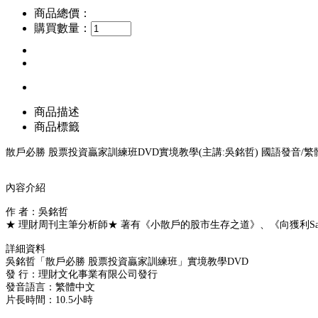
商品總價：
購買數量：
商品描述
商品標籤
散戶必勝 股票投資贏家訓練班DVD實境教學(主講:吳銘哲) 國語發音/繁體中
內容介紹
作 者：吳銘哲
★ 理財周刊主筆分析師★ 著有《小散戶的股市生存之道》、《向獲利Say 
詳細資料
吳銘哲「散戶必勝 股票投資贏家訓練班」實境教學DVD
發 行：理財文化事業有限公司發行
發音語言：繁體中文
片長時間：10.5小時