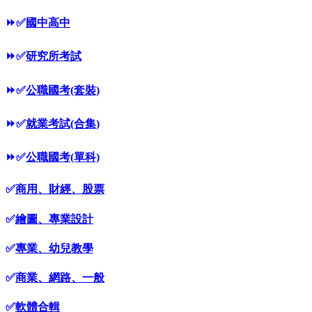
⏩
✅
國中高中
⏩
✅
研究所考試
⏩
✅
公職國考(套裝)
⏩
✅
就業考試(合集)
⏩
✅
公職國考(單科)
✅
商用、財經、股票
✅
繪圖、專業設計
✅
專業、幼兒教學
✅
商業、網路、一般
✅
軟體合輯