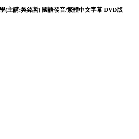
(主講:吳銘哲) 國語發音/繁體中文字幕 DVD版