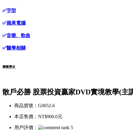
✅
字型
✅
蘋果電腦
✅
音樂、歌曲
✅
醫學相關
瀏覽歷史
散戶必勝 股票投資贏家DVD實境教學(主講
商品貨號：G0052-6
本店售價：
NT$900.0元
用戶評價：