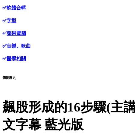
✅
軟體合輯
✅
字型
✅
蘋果電腦
✅
音樂、歌曲
✅
醫學相關
瀏覽歷史
飆股形成的16步驟(主講
文字幕 藍光版