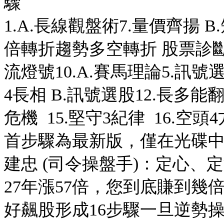
驟 片長
1.A.長線觀盤術7.量價齊揚 B
倍轉折趨勢多空轉折 股票診斷書
流燈號10.A.賽馬理論5.訊號選
4長相 B.訊號選股12.長多能翻
危機 15.堅守3紀律 16.
首步驟為最新版，僅在光碟中
建忠 (司令操盤手)：定心
27年漲57倍，您到底賺到
好飆股形成16步驟一旦逆勢