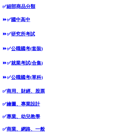
✅
細部商品分類
⏩
✅
國中高中
⏩
✅
研究所考試
⏩
✅
公職國考(套裝)
⏩
✅
就業考試(合集)
⏩
✅
公職國考(單科)
✅
商用、財經、股票
✅
繪圖、專業設計
✅
專業、幼兒教學
✅
商業、網路、一般