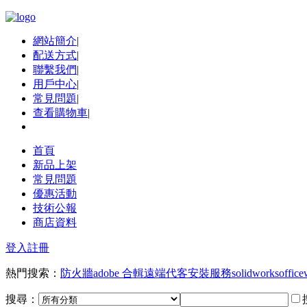
網站簡介
|
配送方式
|
聯繫我們
|
用戶中心
|
常見問題
|
查看購物車
|
首頁
新品上架
常見問題
優惠活動
技術公報
商店資料
登入
註冊
熱門搜索：
防火牆
adobe 合輯
遠端代客安裝服務
solidworks
office
搜尋：