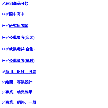
✅
細部商品分類
⏩
✅
國中高中
⏩
✅
研究所考試
⏩
✅
公職國考(套裝)
⏩
✅
就業考試(合集)
⏩
✅
公職國考(單科)
✅
商用、財經、股票
✅
繪圖、專業設計
✅
專業、幼兒教學
✅
商業、網路、一般