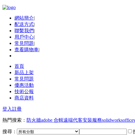
網站簡介
|
配送方式
|
聯繫我們
|
用戶中心
|
常見問題
|
查看購物車
|
首頁
新品上架
常見問題
優惠活動
技術公報
商店資料
登入
註冊
熱門搜索：
防火牆
adobe 合輯
遠端代客安裝服務
solidworks
office
搜尋：