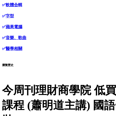
✅
軟體合輯
✅
字型
✅
蘋果電腦
✅
音樂、歌曲
✅
醫學相關
瀏覽歷史
今周刊理財商學院 低
課程 (蕭明道主講) 國語