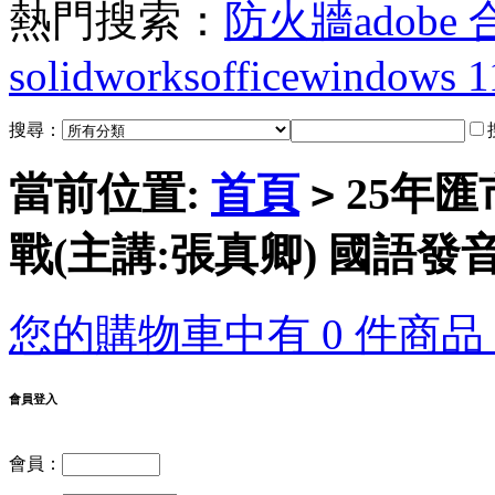
熱門搜索：
防火牆
adobe
solidworks
office
windows 1
搜尋：
當前位置:
首頁
25年
>
戰(主講:張真卿) 國語發
您的購物車中有 0 件商品，
會員登入
會員：