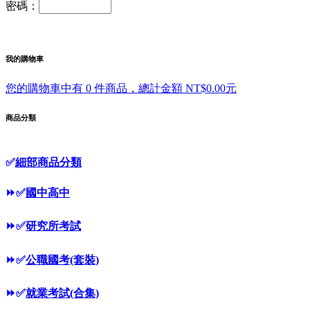
密碼：
我的購物車
您的購物車中有 0 件商品，總計金額 NT$0.00元
商品分類
✅
細部商品分類
⏩
✅
國中高中
⏩
✅
研究所考試
⏩
✅
公職國考(套裝)
⏩
✅
就業考試(合集)