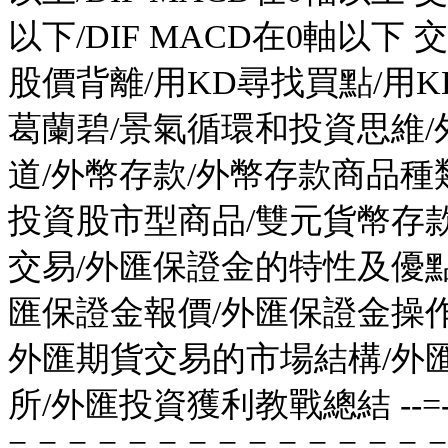
以下/DIF MACD在0軸以下 
股價背離/用KD尋找買點/用K
葛蘭碧/景氣循環和投資思維
道/外幣存款/外幣存款商品種
投資股市型商品/雙元貨幣存
交易/外匯保證金的特性及優點
匯保證金報價/外匯保證金操作
外匯期貨交易的市場結構/外匯
所/外匯投資獲利教戰總結 --=-=-=-=-
=-=-=-=-=-=-=-=-=-=-=-=-=-=-=