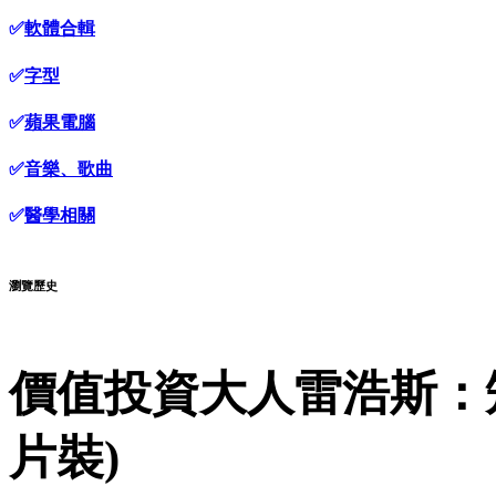
✅
軟體合輯
✅
字型
✅
蘋果電腦
✅
音樂、歌曲
✅
醫學相關
瀏覽歷史
價值投資大人雷浩斯：矩
片裝)