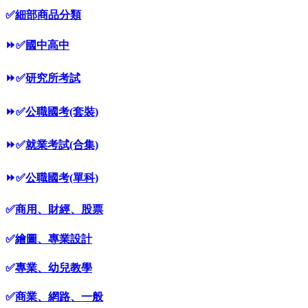
✅
細部商品分類
⏩
✅
國中高中
⏩
✅
研究所考試
⏩
✅
公職國考(套裝)
⏩
✅
就業考試(合集)
⏩
✅
公職國考(單科)
✅
商用、財經、股票
✅
繪圖、專業設計
✅
專業、幼兒教學
✅
商業、網路、一般