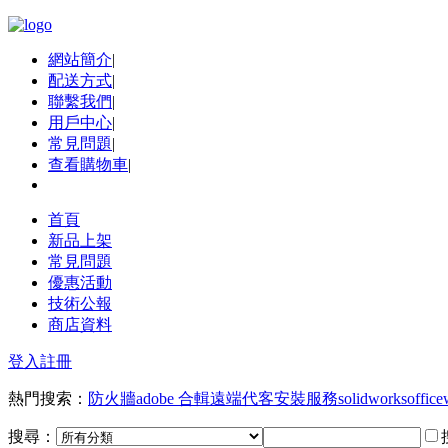
網站簡介
|
配送方式
|
聯繫我們
|
用戶中心
|
常見問題
|
查看購物車
|
首頁
新品上架
常見問題
優惠活動
技術公報
商店資料
登入
註冊
熱門搜索：
防火牆
adobe 合輯
遠端代客安裝服務
solidworks
office
搜尋：