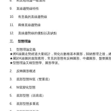
8. 和其他理論一樣適用
9. 直線趨勢線特性
10. 有意義的直線趨勢線
11. 兩條直線趨勢線
12. 直線趨勢線的優點以及缺點
三. 型態理論
1. 型態理論定義
★將K線圖走勢經過大量統計，簡化出數種基本圖形，歸納整理之後，總
★屬於K線圖的進階應用，常見的形態有反轉圖形、中繼圖形、盤整圖
★型態理論又稱型態學、圖形學派。
2. 反轉圖形概述
3. 底部型態W底（雙重底）
4. W底變化型態
5. 底部型態（頭肩底）
6. 底部型態多重底