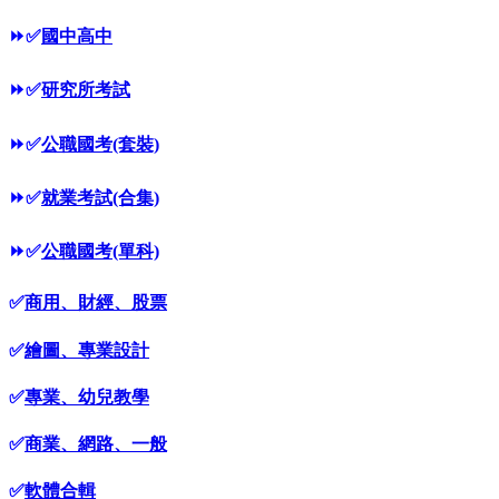
⏩
✅
國中高中
⏩
✅
研究所考試
⏩
✅
公職國考(套裝)
⏩
✅
就業考試(合集)
⏩
✅
公職國考(單科)
✅
商用、財經、股票
✅
繪圖、專業設計
✅
專業、幼兒教學
✅
商業、網路、一般
✅
軟體合輯