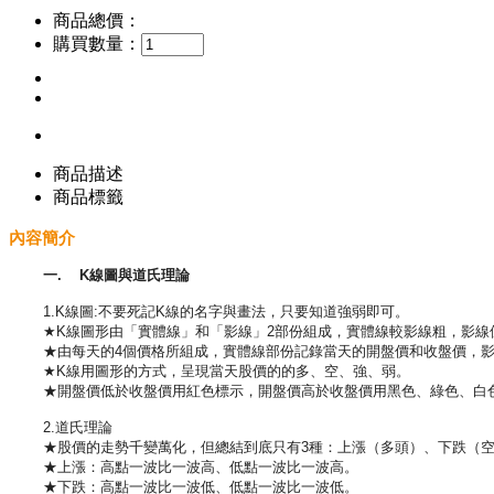
商品總價：
購買數量：
商品描述
商品標籤
內容簡介
一. K線圖與道氏理論
1.K線圖:不要死記K線的名字與畫法，只要知道強弱即可。
★K線圖形由「實體線」和「影線」2部份組成，實體線較影線粗，影線
★由每天的4個價格所組成，實體線部份記錄當天的開盤價和收盤價，影
★K線用圖形的方式，呈現當天股價的的多、空、強、弱。
★開盤價低於收盤價用紅色標示，開盤價高於收盤價用黑色、綠色、白
2.道氏理論
★股價的走勢千變萬化，但總結到底只有3種：上漲（多頭）、下跌（空
★上漲：高點一波比一波高、低點一波比一波高。
★下跌：高點一波比一波低、低點一波比一波低。