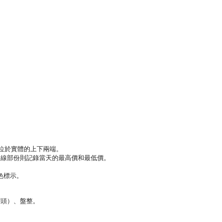
位於實體的上下兩端。
線部份則記錄當天的最高價和最低價。
色標示。
頭）、盤整。