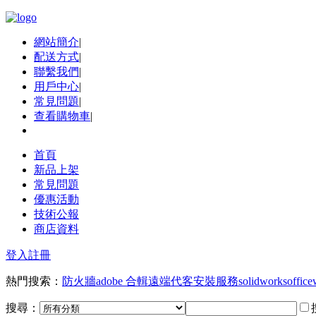
網站簡介
|
配送方式
|
聯繫我們
|
用戶中心
|
常見問題
|
查看購物車
|
首頁
新品上架
常見問題
優惠活動
技術公報
商店資料
登入
註冊
熱門搜索：
防火牆
adobe 合輯
遠端代客安裝服務
solidworks
office
搜尋：