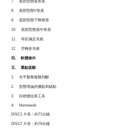
7. 底部型態弧形底
8. 底部型態V形底
9. 底部型態下降楔形
10. 底部型態底中有底
11. 等距滿足失敗
12. 空轉多失敗
四. 軟體操作
五. 重點提醒
1. 水平盤整最難判斷
2. 型態理論的優點和缺點
3. 目標價估算工具
4. Homework
DISC1 片長：約71分鐘
DISC2 片長：約76分鐘