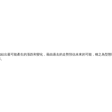
結出最可能產生的漲跌和變化，藉由過去的走勢預估未來的可能，稱之為型態
形。