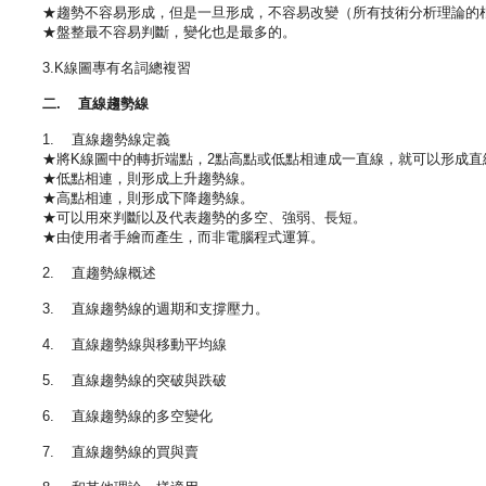
★趨勢不容易形成，但是一旦形成，不容易改變（所有技術分析理論的
★盤整最不容易判斷，變化也是最多的。
3.K線圖專有名詞總複習
二. 直線趨勢線
1. 直線趨勢線定義
★將K線圖中的轉折端點，2點高點或低點相連成一直線，就可以形成直
★低點相連，則形成上升趨勢線。
★高點相連，則形成下降趨勢線。
★可以用來判斷以及代表趨勢的多空、強弱、長短。
★由使用者手繪而產生，而非電腦程式運算。
2. 直趨勢線概述
3. 直線趨勢線的週期和支撐壓力。
4. 直線趨勢線與移動平均線
5. 直線趨勢線的突破與跌破
6. 直線趨勢線的多空變化
7. 直線趨勢線的買與賣