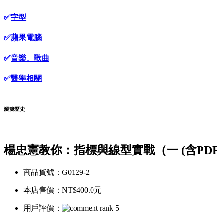
✅
字型
✅
蘋果電腦
✅
音樂、歌曲
✅
醫學相關
瀏覽歷史
楊忠憲教你：指標與線型實戰（一 (含PDF
商品貨號：G0129-2
本店售價：
NT$400.0元
用戶評價：