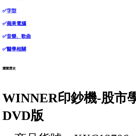
✅
字型
✅
蘋果電腦
✅
音樂、歌曲
✅
醫學相關
瀏覽歷史
WINNER印鈔機-股市
DVD版