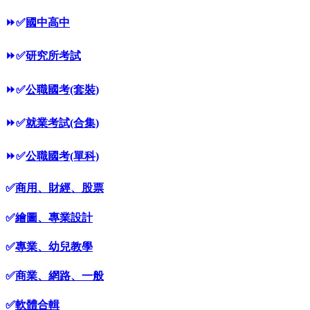
⏩
✅
國中高中
⏩
✅
研究所考試
⏩
✅
公職國考(套裝)
⏩
✅
就業考試(合集)
⏩
✅
公職國考(單科)
✅
商用、財經、股票
✅
繪圖、專業設計
✅
專業、幼兒教學
✅
商業、網路、一般
✅
軟體合輯