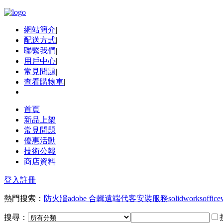
網站簡介
|
配送方式
|
聯繫我們
|
用戶中心
|
常見問題
|
查看購物車
|
首頁
新品上架
常見問題
優惠活動
技術公報
商店資料
登入
註冊
熱門搜索：
防火牆
adobe 合輯
遠端代客安裝服務
solidworks
office
搜尋：