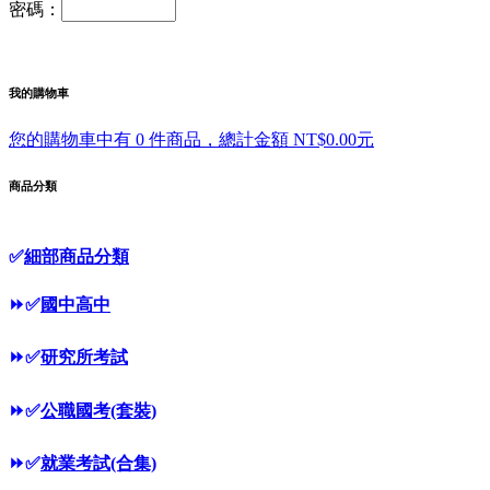
密碼：
我的購物車
您的購物車中有 0 件商品，總計金額 NT$0.00元
商品分類
✅
細部商品分類
⏩
✅
國中高中
⏩
✅
研究所考試
⏩
✅
公職國考(套裝)
⏩
✅
就業考試(合集)