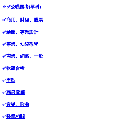
⏩
✅
公職國考(單科)
✅
商用、財經、股票
✅
繪圖、專業設計
✅
專業、幼兒教學
✅
商業、網路、一般
✅
軟體合輯
✅
字型
✅
蘋果電腦
✅
音樂、歌曲
✅
醫學相關