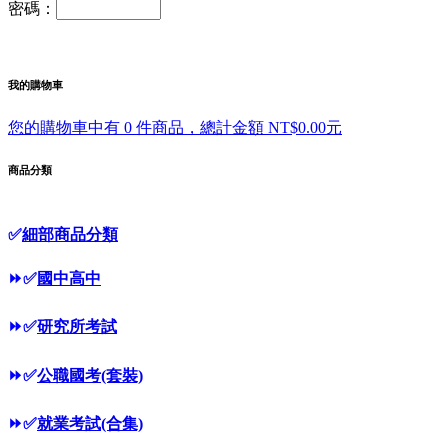
密碼：
我的購物車
您的購物車中有 0 件商品，總計金額 NT$0.00元
商品分類
✅
細部商品分類
⏩
✅
國中高中
⏩
✅
研究所考試
⏩
✅
公職國考(套裝)
⏩
✅
就業考試(合集)