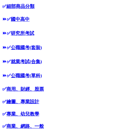
✅
細部商品分類
⏩
✅
國中高中
⏩
✅
研究所考試
⏩
✅
公職國考(套裝)
⏩
✅
就業考試(合集)
⏩
✅
公職國考(單科)
✅
商用、財經、股票
✅
繪圖、專業設計
✅
專業、幼兒教學
✅
商業、網路、一般