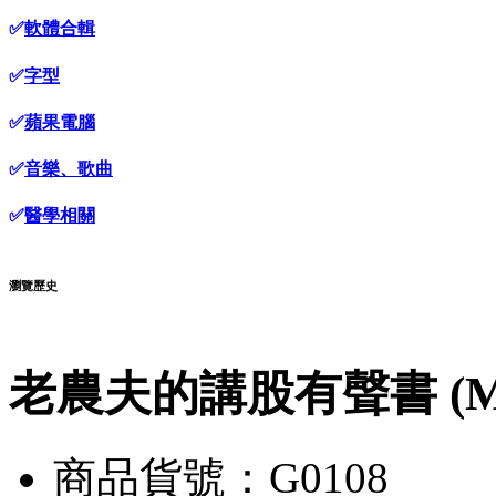
✅
軟體合輯
✅
字型
✅
蘋果電腦
✅
音樂、歌曲
✅
醫學相關
瀏覽歷史
老農夫的講股有聲書 (MP
商品貨號：G0108