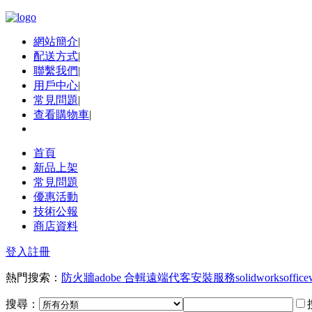
網站簡介
|
配送方式
|
聯繫我們
|
用戶中心
|
常見問題
|
查看購物車
|
首頁
新品上架
常見問題
優惠活動
技術公報
商店資料
登入
註冊
熱門搜索：
防火牆
adobe 合輯
遠端代客安裝服務
solidworks
office
搜尋：