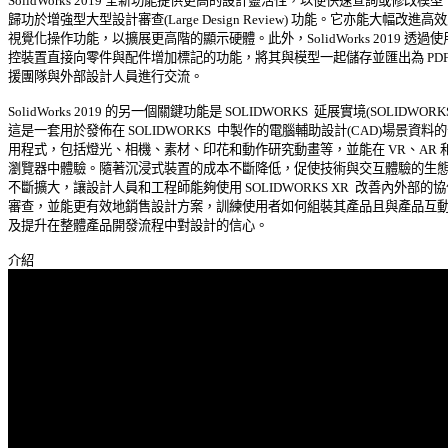
SolidWorks 2019 全新功能提供更高的設計靈活性，以便快速查詢或修改模型，
歸功於增強型大型設計審查(Large Design Review) 功能。它亦能大幅改進高效能
視覺化操作功能，以擴展更高階的顯示硬體。此外，SolidWorks 2019 透過使用
控裝置直接向零件與配件增加標記的功能，將其與模型一起儲存並匯出為 PDF，
援團隊與外部設計人員進行交流。 

SolidWorks 2019 的另一個關鍵功能是 SOLIDWORKS  延展實境(SOLIDWORKS 
這是一套用於發佈在 SOLIDWORKS  中製作的電腦輔助設計(CAD)場景資料的
用程式，包括燈光、相機、素材、印花和動作研究動畫等，並能在 VR、AR 和網
瀏覽器中體驗。隨著沉浸式裝置的成本不斷降低，促使技術與交互體驗的生態系
不斷擴大，讓設計人員和工程師能夠使用 SOLIDWORKS XR  改善內外部的協作
審查，並能更有效地銷售設計方案，訓練使用者如何組裝其產品且與產品互動，
及提升在整體產品開發流程中對設計的信心。 
