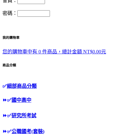
會員：
密碼：
我的購物車
您的購物車中有 0 件商品，總計金額 NT$0.00元
商品分類
✅
細部商品分類
⏩
✅
國中高中
⏩
✅
研究所考試
⏩
✅
公職國考(套裝)