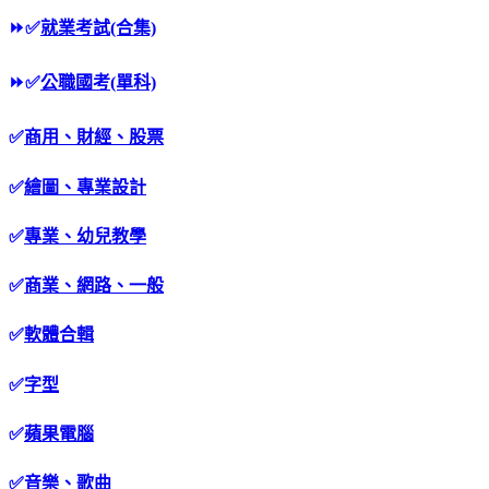
⏩
✅
就業考試(合集)
⏩
✅
公職國考(單科)
✅
商用、財經、股票
✅
繪圖、專業設計
✅
專業、幼兒教學
✅
商業、網路、一般
✅
軟體合輯
✅
字型
✅
蘋果電腦
✅
音樂、歌曲